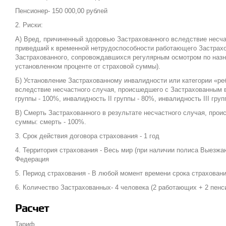
Пенсионер- 150 000,00 рублей
2. Риски:
А) Вред, причиненный здоровью Застрахованного вследствие несча
приведший к временной нетрудоспособности работающего Застрахо
Застрахованного, сопровождавшихся регулярным осмотром по назна
установленном проценте от страховой суммы).
Б) Установление Застрахованному инвалидности или категории «ре
вследствие несчастного случая, происшедшего с Застрахованным в
группы - 100%, инвалидность II группы - 80%, инвалидность III гру
В) Смерть Застрахованного в результате несчастного случая, про
суммы: смерть - 100%.
3. Срок действия договора страхования - 1 год
4. Территория страхования - Весь мир (при наличии полиса Выезж
Федерация
5. Период страхования - В любой момент времени срока страхован
6. Количество Застрахованных- 4 человека (2 работающих + 2 пенс
Расчет
Тариф