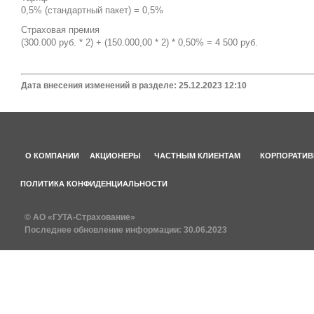
0,5% (стандартный пакет) = 0,5%
Страховая премия
(300.000 руб. * 2) + (150.000,00 * 2) * 0,50% = 4 500 руб.
Дата внесения изменений в разделе: 25.12.2023 12:10
О КОМПАНИИ
АКЦИОНЕРЫ
ЧАСТНЫМ КЛИЕНТАМ
КОРПОРАТИВ
ПОЛИТИКА КОНФИДЕНЦИАЛЬНОСТИ
© АО «ГУТА-Страхование»
Последнее обновление информации:
30.06.2023