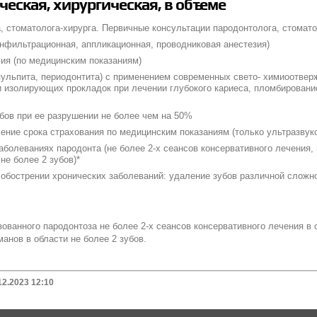
еская, хирургическая, в объеме
, стоматолога-хирурга. Первичные консультации пародонтолога, стомат
нфильтрационная, аппликационная, проводниковая анестезия)
ия (по медицинским показаниям)
(пульпита, периодонтита) с применением современных свето- химиоотве
и изолирующих прокладок при лечении глубокого кариеса, пломбировани
бов при ее разрушении не более чем на 50%
ечение срока страхования по медицинским показаниям (только ультразвук
аболеваниях пародонта (не более 2-х сеансов консервативного лечения
не более 2 зубов)*
обострении хронических заболеваний: удаление зубов различной сложн
зованного пародонтоза не более 2-х сеансов консервативного лечения в 
анов в области не более 2 зубов.
12.2023 12:10