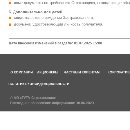
иные документы по требованию Страховщика, позволяющие объе
6. Дополнительно для детей:
свидетельство о рождении Застрахованного;
документ, удостоверяющий личность получателя.
Дата внесения изменений в разделе: 01.07.2025 15:08
О КОМПАНИИ
АКЦИОНЕРЫ
ЧАСТНЫМ КЛИЕНТАМ
КОРПОРАТИВ
ПОЛИТИКА КОНФИДЕНЦИАЛЬНОСТИ
© АО «ГУТА-Страхование»
Последнее обновление информации:
30.06.2023