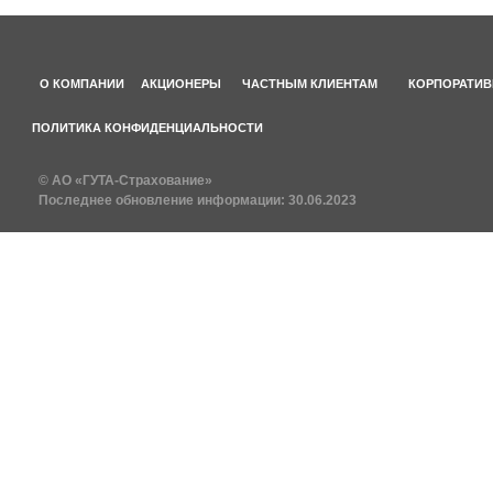
О КОМПАНИИ
АКЦИОНЕРЫ
ЧАСТНЫМ КЛИЕНТАМ
КОРПОРАТИВ
ПОЛИТИКА КОНФИДЕНЦИАЛЬНОСТИ
© АО «ГУТА-Страхование»
Последнее обновление информации:
30.06.2023