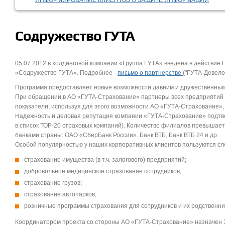
ИНФОРМИРОВАНИЕ КЛИЕНТОВ О ЗАЩИТЕ ИНФОРМАЦИИ
Содружество ГУТА
05.07.2012 в холдинговой компании «Группа ГУТА» введена в действи
«Содружество ГУТА». Подробнее -
письмо о партнерстве
("ГУТА-Девело
Программа предоставляет новые возможности давним и дружественным 
При обращении в АО «ГУТА-Страхование» партнеры всех предприятий н
показатели, используя для этого возможности АО «ГУТА-Страхование»
Надежность и деловая репутация компании «ГУТА-Страхование» подтве
в список ТОР-20 страховых компаний). Количество филиалов превышает 
банками страны: ОАО «СберБанк России». Банк ВТБ, Банк ВТБ 24 и др.
Особой популярностью у наших корпоративных клиентов пользуются с
страхование имущества (в т.ч. залогового) предприятий;
добровольное медицинское страхование сотрудников;
страхование грузов;
страхование автопарков;
розничные программы страхования для сотрудников и их родственни
Координатором проекта со стороны АО «ГУТА-Страхование» назначен 