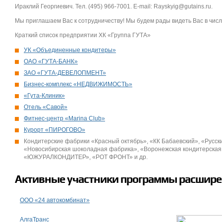
Ираклий Георгиевич. Тел. (495)
966-7001. E-mail: Rayskyig@gutains.ru.
Мы приглашаем Вас к сотрудничеству! Мы будем рады видеть Вас в числ
Краткий список предприятии ХК «Группа ГУТА»
УК «Объединенные кондитеры»
ОАО «ГУТА-БАНК»
ЗАО «ГУТА-ДЕВЕЛОПМЕНТ»
Бизнес-комплекс «НЕДВИЖИМОСТЬ»
«Гута-Клиник»
Отель «Савой»
Фитнес-центр «Marina Club»
Курорт «ПИРОГОВО»
Кондитерские фабрики «Красный октябрь», «КК Бабаевский», «Русск
«Новосибирская шоколадная фабрика», «Воронежская кондитерская
«ЮЖУРАЛКОНДИТЕР», «РОТ ФРОНТ» и др.
Активные участники программы расширен
ООО «24 автокомбинат»
АлгаТранс