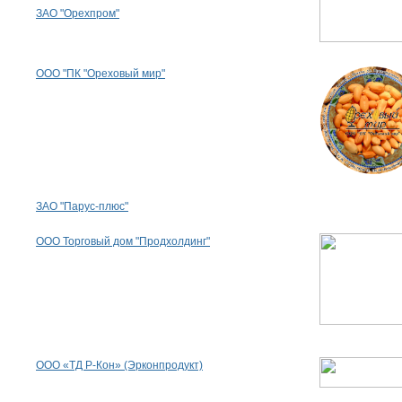
ЗАО "Орехпром"
ООО "ПК "Ореховый мир"
ЗАО "Парус-плюс"
ООО Торговый дом "Продхолдинг"
ООО «ТД Р-Кон» (Эрконпродукт)