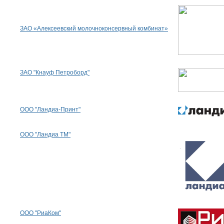
ЗАО «Алексеевский молочноконсервный комбинат»
ЗАО "Кнауф Петроборд"
ООО "Ландиа-Принт"
ООО "Ландиа ТМ"
ООО "РиаКом"