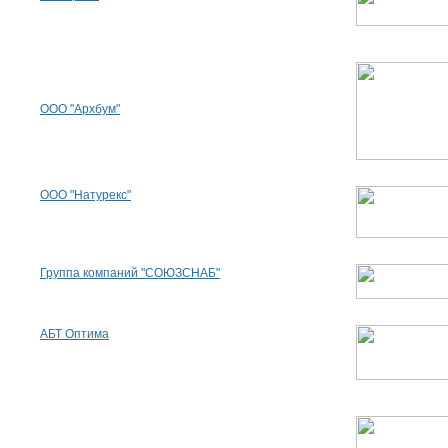
ООО "Архбум"
ООО "Натурекс"
Группа компаний "СОЮЗСНАБ"
АБТ Оптима